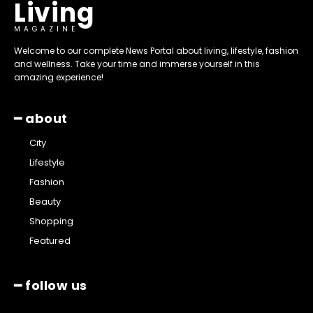
Living
MAGAZINE
Welcome to our complete News Portal about living, lifestyle, fashion
and wellness. Take your time and immerse yourself in this
amazing experience!
━ about
City
Lifestyle
Fashion
Beauty
Shopping
Featured
━ follow us