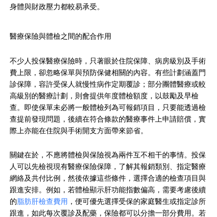
身體與財政壓力都較易承受。
醫療保險與體檢之間的配合作用
不少人投保醫療保險時，只著眼於住院保障、病房級別及手術
費上限，卻忽略保單與預防保健相關的內容。有些計劃涵蓋門
診保障，容許受保人就慢性病作定期覆診；部分團體醫療或較
高級別的醫療計劃，則會提供年度體檢額度，以鼓勵及早檢
查。即使保單未必將一般體檢列為可報銷項目，只要能透過檢
查提前發現問題，後續在符合條款的醫療事件上申請賠償，實
際上亦能在住院與手術開支方面帶來節省。
關鍵在於，不應將體檢與保險視為兩件互不相干的事情。投保
人可以先檢視現有醫療保險保障，了解其報銷類別、指定醫療
網絡及共付比例，然後依據這些條件，選擇合適的檢查項目與
跟進安排。例如，若體檢顯示肝功能指數偏高，需要考慮後續
的
脂肪肝檢查費用
，便可優先選擇受保的家庭醫生或指定診所
跟進，如此每次覆診及配藥，保險都可以分擔一部分費用。若