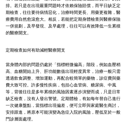
排。若只是在出現嚴重問題時才依賴保險賠償，而平日缺乏定
期檢查，往往要待病情惡化，治療時間更長、用藥更複雜，醫
療費用自然愈滾愈大。相反，若能把定期身體檢查與醫療保險
一併規劃，及早發現、及早處理，往往可以有效降低一生累積
的醫療開支。
定期檢查如何有助減輕醫療開支
當身體內部的問題仍處於「指標輕微偏高」階段，例如血壓稍
高、血糖開始上升、肝功能數值出現輕度異常，治療一般只需
透過飲食調整、增加運動，再配合較簡單的藥物，診症費與藥
費大致可控。許多慢性疾病，包括心血管病、糖尿病、中風
等，背後往往是多年累積的風險因素逐步演變而成，只是日常
缺乏檢查，沒有人發出警號。定期體檢，有如每年替自己進行
一次健康盤點，當指標出現偏差，便可立即與家庭醫生商討，
安排跟進，將原本可能演變為急症入院的風險，壓低至於一般
門診層面處理。