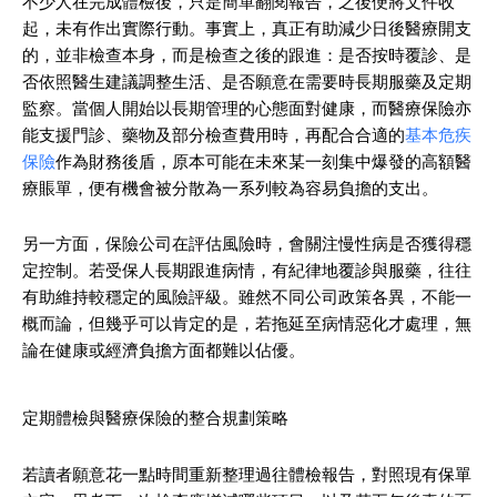
不少人在完成體檢後，只是簡單翻閱報告，之後便將文件收
起，未有作出實際行動。事實上，真正有助減少日後醫療開支
的，並非檢查本身，而是檢查之後的跟進：是否按時覆診、是
否依照醫生建議調整生活、是否願意在需要時長期服藥及定期
監察。當個人開始以長期管理的心態面對健康，而醫療保險亦
能支援門診、藥物及部分檢查費用時，再配合合適的
基本危疾
保險
作為財務後盾，原本可能在未來某一刻集中爆發的高額醫
療賬單，便有機會被分散為一系列較為容易負擔的支出。
另一方面，保險公司在評估風險時，會關注慢性病是否獲得穩
定控制。若受保人長期跟進病情，有紀律地覆診與服藥，往往
有助維持較穩定的風險評級。雖然不同公司政策各異，不能一
概而論，但幾乎可以肯定的是，若拖延至病情惡化才處理，無
論在健康或經濟負擔方面都難以佔優。
定期體檢與醫療保險的整合規劃策略
若讀者願意花一點時間重新整理過往體檢報告，對照現有保單