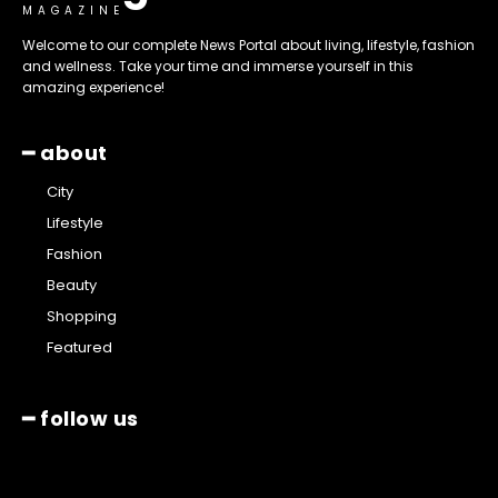
MAGAZINE
Welcome to our complete News Portal about living, lifestyle, fashion
and wellness. Take your time and immerse yourself in this
amazing experience!
━ about
City
Lifestyle
Fashion
Beauty
Shopping
Featured
━ follow us