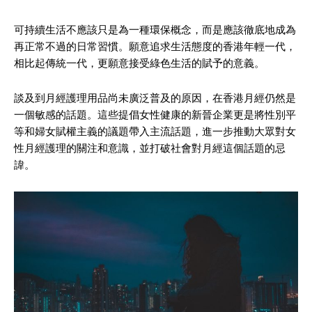
可持續生活不應該只是為一種環保概念，而是應該徹底地成為
再正常不過的日常習慣。願意追求生活態度的香港年輕一代，
相比起傳統一代，更願意接受綠色生活的賦予的意義。
談及到月經護理用品尚未廣泛普及的原因，在香港月經仍然是
一個敏感的話題。這些提倡女性健康的新晉企業更是將性別平
等和婦女賦權主義的議題帶入主流話題，進一步推動大眾對女
性月經護理的關注和意識，並打破社會對月經這個話題的忌
諱。