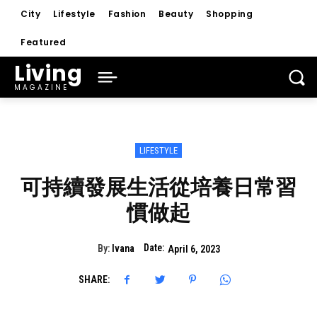
City
Lifestyle
Fashion
Beauty
Shopping
Featured
Living
MAGAZINE
LIFESTYLE
可持續發展生活從培養日常習
慣做起
Date:
By:
Ivana
April 6, 2023
SHARE: