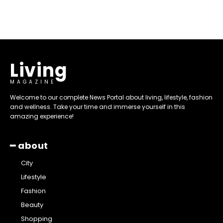
Living
MAGAZINE
Welcome to our complete News Portal about living, lifestyle, fashion
and wellness. Take your time and immerse yourself in this
amazing experience!
━ about
City
Lifestyle
Fashion
Beauty
Shopping